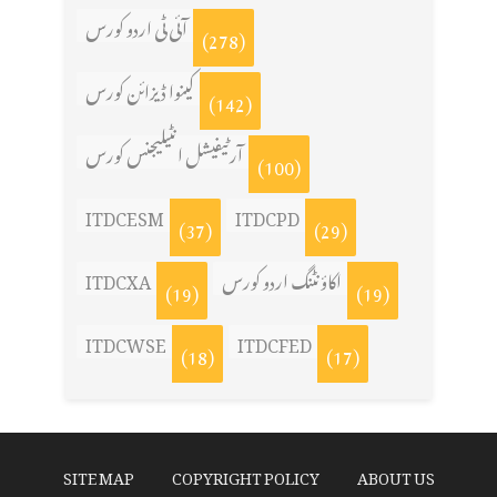
آئی ٹی اردو کورس
(278)
کینوا ڈیزائن کورس
(142)
آرٹیفیشل انٹیلیجنس کورس
(100)
ITDCESM
ITDCPD
(37)
(29)
ITDCXA
اکاؤنٹنگ اردو کورس
(19)
(19)
ITDCWSE
ITDCFED
(18)
(17)
SITE MAP
COPYRIGHT POLICY
ABOUT US