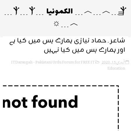
Ⲯ﹍︿﹍︿﹍ الکمونیا ﹍Ⲯ﹍Ⲯ﹍
︿﹍☼
شاعر۔حماد نیازی ہمارے بس میں کیا ہے
اور ہمارے بس میں کیا نہیں
ITDarasgah - Pakistani Urdu Forum for FREE IT
فروری 15, 2020
Education