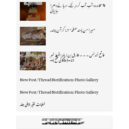
🌀 محاورہ: آب آب کر مر گئے، سرہانے دھرا
رہا پانی
"میرا من پسند صفحہ" از: کرشن چندر
فاتح اُندلس ۔ ۔ ۔ طارق بن زیاد : قسط نمبر
21═(ملاگا کی فتح )═
New Post/Thread Notification: Photo Gallery
New Post/Thread Notification: Photo Gallery
خطباتِ فقیر پہلی جلد
س̳̿͟͞ر̳̿͟͞ٹ̳̿͟͞ی̳̿͟͞ف̳̿͟͞ا̳̿͟͞ي̳̳̿ٔ̿͟͟͞͞ی̳̿͟͞ڈ̳̿͟͞ ̳̿͟͞ک̳̿͟͞و̳̿͟͞ر̳̿͟͞س̳̿͟͞ز̳̿͟͞