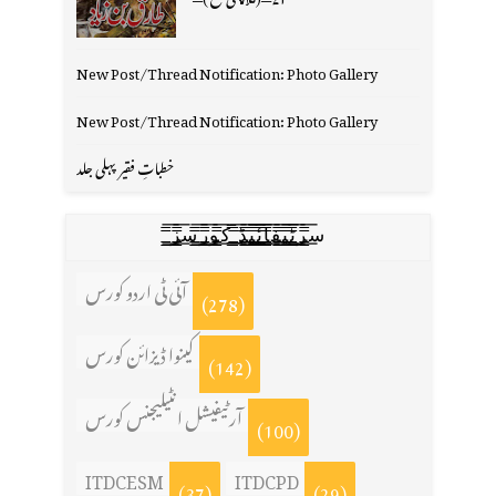
New Post/Thread Notification: Photo Gallery
New Post/Thread Notification: Photo Gallery
خطباتِ فقیر پہلی جلد
س̳̿͟͞ر̳̿͟͞ٹ̳̿͟͞ی̳̿͟͞ف̳̿͟͞ا̳̿͟͞ي̳̳̿ٔ̿͟͟͞͞ی̳̿͟͞ڈ̳̿͟͞ ̳̿͟͞ک̳̿͟͞و̳̿͟͞ر̳̿͟͞س̳̿͟͞ز̳̿͟͞
آئی ٹی اردو کورس
(278)
کینوا ڈیزائن کورس
(142)
آرٹیفیشل انٹیلیجنس کورس
(100)
ITDCESM
ITDCPD
(37)
(29)