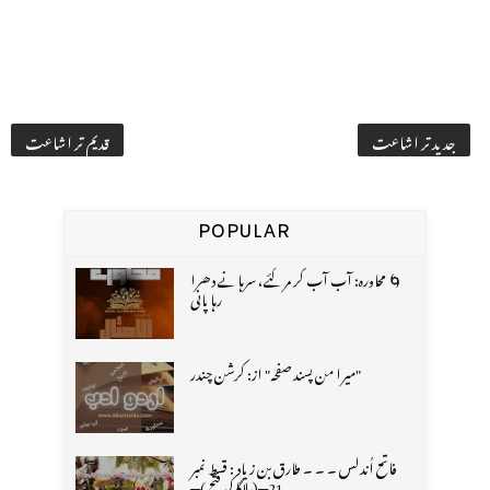
جدید تر اشاعت
قدیم تر اشاعت
POPULAR
🌀 محاورہ: آب آب کر مر گئے، سرہانے دھرا
رہا پانی
"میرا من پسند صفحہ" از: کرشن چندر
فاتح اُندلس ۔ ۔ ۔ طارق بن زیاد : قسط نمبر
21═(ملاگا کی فتح )═