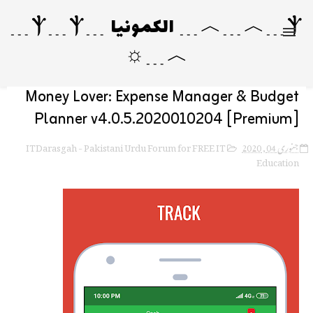
Ⲯ﹍︿﹍︿﹍ الکمونیا ﹍Ⲯ﹍Ⲯ﹍
︿﹍☼
Money Lover: Expense Manager & Budget
Planner v4.0.5.2020010204 [Premium]
ITDarasgah - Pakistani Urdu Forum for FREE IT
جنوری 04, 2020
Education