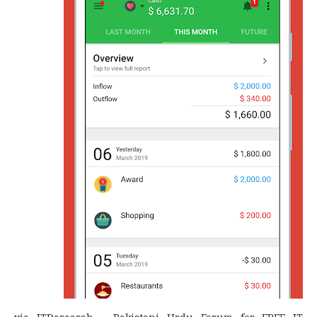
via ITDarasgah - Pakistani Urdu Forum for FREE IT