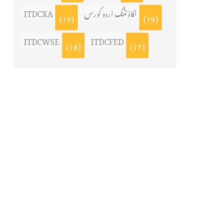
ITDCXA
اکاؤنٹنگ اردو کورس
(19)
(19)
ITDCWSE
ITDCFED
(18)
(17)