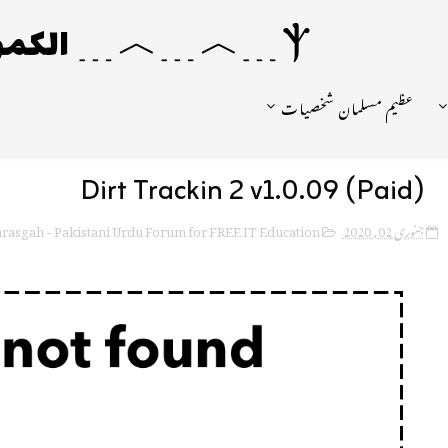
Ⲯ﹍︿﹍︿﹍ الکمونیا ﹍Ⲯ﹍Ⲯ﹍︿﹍☼
عظیم مسلمان شخصیات
Dirt Trackin 2 v1.0.09 (Paid)
rasgah - Pakistani Urdu Forum for FREE IT Education
جنوری 02, 2020