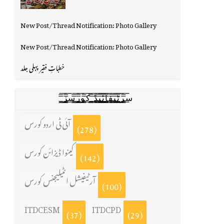
New Post/Thread Notification: Photo Gallery
New Post/Thread Notification: Photo Gallery
خطباتِ فقیر پہلی جلد
س̳̿͟͞ر̳̿͟͞ٹ̳̿͟͞ی̳̿͟͞ف̳̿͟͞ا̳̿͟͞ي̳̳̿ٔ̿͟͟͞͞ی̳̿͟͞ڈ̳̿͟͞ ̳̿͟͞ک̳̿͟͞و̳̿͟͞ر̳̿͟͞س̳̿͟͞ز̳̿͟͞
آئی ٹی اردو کورس
(278)
کینوا ڈیزائن کورس
(142)
آرٹیفیشل انٹیلیجنس کورس
(100)
ITDCESM
ITDCPD
(37)
(29)