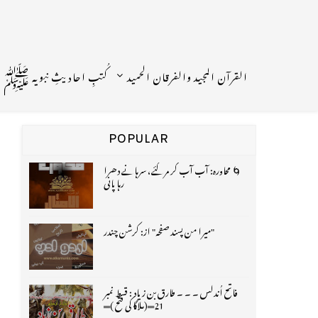
القرآن المجید والفرقان الحمید
کُتبِ احادیثِ نبویہ ﷺ
POPULAR
🌀 محاورہ: آب آب کر مر گئے، سرہانے دھرا
رہا پانی
"میرا من پسند صفحہ" از: کرشن چندر
فاتح اُندلس ۔ ۔ ۔ طارق بن زیاد : قسط نمبر
21═(ملاگا کی فتح )═