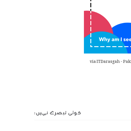
via ITDarasgah - Pak
کوئی تبصرے نہیں: