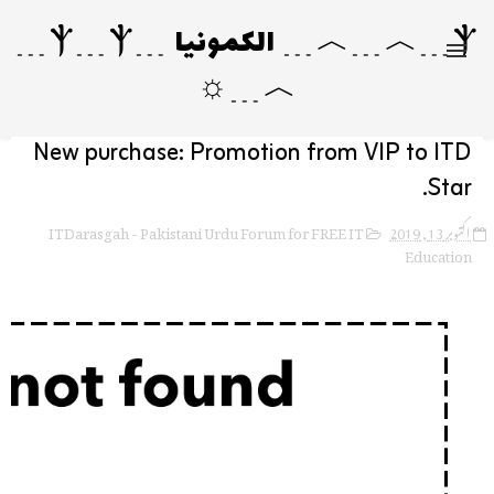
Ⲯ﹍︿﹍︿﹍ الکمونیا ﹍Ⲯ﹍Ⲯ﹍
︿﹍☼
New purchase: Promotion from VIP to ITD
Star.
ITDarasgah - Pakistani Urdu Forum for FREE IT
اکتوبر 13, 2019
Education