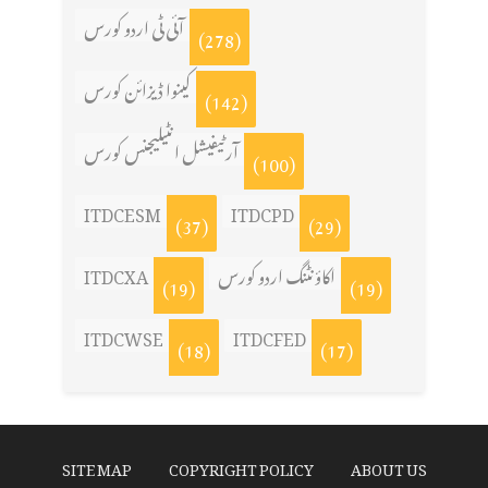
آئی ٹی اردو کورس
(278)
کینوا ڈیزائن کورس
(142)
آرٹیفیشل انٹیلیجنس کورس
(100)
ITDCESM
ITDCPD
(37)
(29)
ITDCXA
اکاؤنٹنگ اردو کورس
(19)
(19)
ITDCWSE
ITDCFED
(18)
(17)
SITE MAP
COPYRIGHT POLICY
ABOUT US