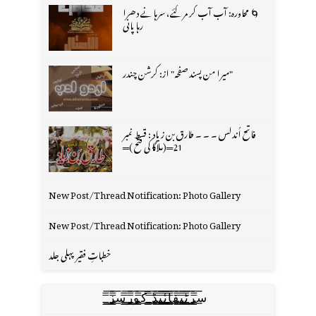
🌀 محاورہ: آب آب کر مر گئے، سرہانے دھرا
رہا پانی
"میرا من پسند صفحہ" از: کرشن چندر
فاتح اُندلس ۔ ۔ ۔ طارق بن زیاد : قسط نمبر
21═(ملاگا کی فتح )═
New Post/Thread Notification: Photo Gallery
New Post/Thread Notification: Photo Gallery
خطباتِ فقیر پہلی جلد
س̳̿͟͞ر̳̿͟͞ٹ̳̿͟͞ی̳̿͟͞ف̳̿͟͞ا̳̿͟͞ي̳̳̿ٔ̿͟͟͞͞ی̳̿͟͞ڈ̳̿͟͞ ̳̿͟͞ک̳̿͟͞و̳̿͟͞ر̳̿͟͞س̳̿͟͞ز̳̿͟͞