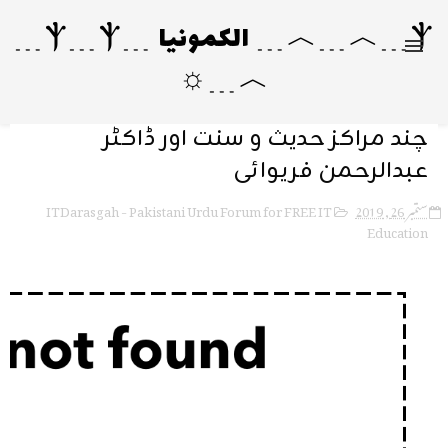
Ⲯ﹍︿﹍︿﹍ الکمونیا ﹍Ⲯ﹍Ⲯ﹍
︿﹍☼
چند مراکز حدیث و سنت اور ڈاکٹر
عبدالرحمن فریوائی
ITDarasgah - Pakistani Urdu Forum for FREE IT
ستمبر 26, 2019
Education