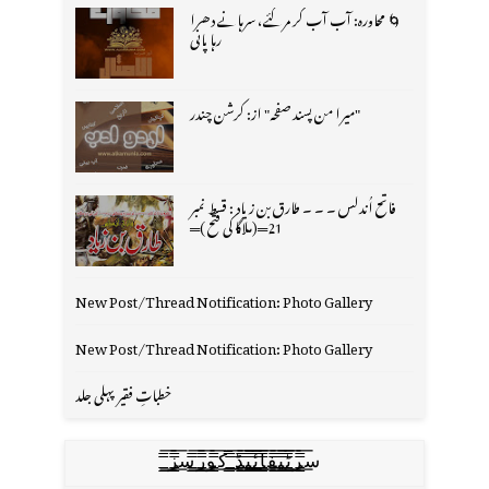
🌀 محاورہ: آب آب کر مر گئے، سرہانے دھرا
رہا پانی
"میرا من پسند صفحہ" از: کرشن چندر
فاتح اُندلس ۔ ۔ ۔ طارق بن زیاد : قسط نمبر
21═(ملاگا کی فتح )═
New Post/Thread Notification: Photo Gallery
New Post/Thread Notification: Photo Gallery
خطباتِ فقیر پہلی جلد
س̳̿͟͞ر̳̿͟͞ٹ̳̿͟͞ی̳̿͟͞ف̳̿͟͞ا̳̿͟͞ي̳̳̿ٔ̿͟͟͞͞ی̳̿͟͞ڈ̳̿͟͞ ̳̿͟͞ک̳̿͟͞و̳̿͟͞ر̳̿͟͞س̳̿͟͞ز̳̿͟͞