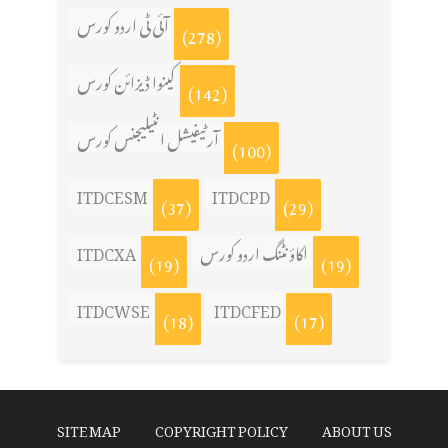
آئی ٹی اردو کورس
(278)
کینوا ڈیزائن کورس
(142)
آرٹیفیشل انٹیلیجنس کورس
(100)
ITDCESM
ITDCPD
(37)
(29)
ITDCXA
اکاؤنٹنگ اردو کورس
(19)
(19)
ITDCWSE
ITDCFED
(18)
(17)
SITE MAP
COPYRIGHT POLICY
ABOUT US