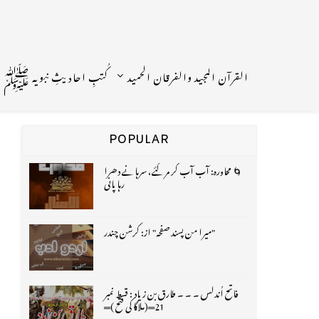
القرآن المجید والفرقان الحمید
کُتبِ احادیثِ نبویہ ﷺ
POPULAR
🌀 محاورہ: آب آب کر مر گئے، سرہانے دھرا
رہا پانی
"میرا من پسند صفحہ" از: کرشن چندر
فاتح اُندلس ۔ ۔ ۔ طارق بن زیاد : قسط نمبر
21═(ملاگا کی فتح )═