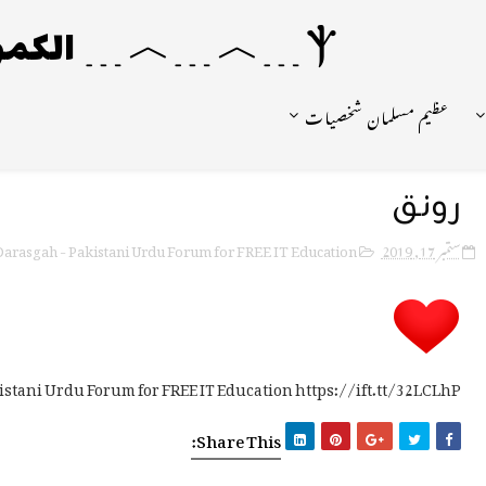
Ⲯ﹍︿﹍︿﹍ الکمونیا ﹍Ⲯ﹍Ⲯ﹍︿﹍☼
عظیم مسلمان شخصیات
رونق
arasgah - Pakistani Urdu Forum for FREE IT Education
ستمبر 17, 2019
istani Urdu Forum for FREE IT Education https://ift.tt/32LCLhP
Share This: