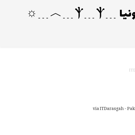
ITD
via ITDarasgah - Pak