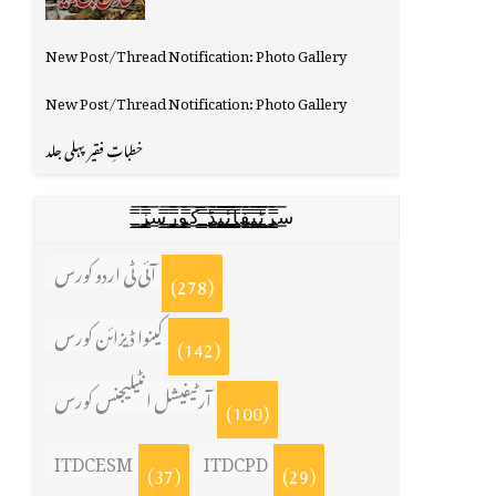
New Post/Thread Notification: Photo Gallery
New Post/Thread Notification: Photo Gallery
خطباتِ فقیر پہلی جلد
س̳̿͟͞ر̳̿͟͞ٹ̳̿͟͞ی̳̿͟͞ف̳̿͟͞ا̳̿͟͞ي̳̳̿ٔ̿͟͟͞͞ی̳̿͟͞ڈ̳̿͟͞ ̳̿͟͞ک̳̿͟͞و̳̿͟͞ر̳̿͟͞س̳̿͟͞ز̳̿͟͞
آئی ٹی اردو کورس
(278)
کینوا ڈیزائن کورس
(142)
آرٹیفیشل انٹیلیجنس کورس
(100)
ITDCESM
ITDCPD
(37)
(29)