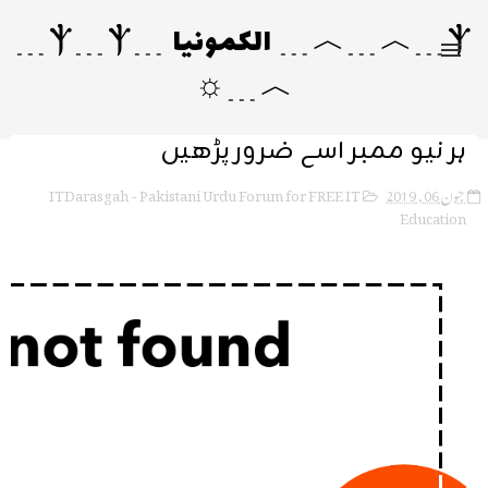
Ⲯ﹍︿﹍︿﹍ الکمونیا ﹍Ⲯ﹍Ⲯ﹍
︿﹍☼
ہر نیو ممبر اسے ضرور پڑھیں
ITDarasgah - Pakistani Urdu Forum for FREE IT
جون 06, 2019
Education