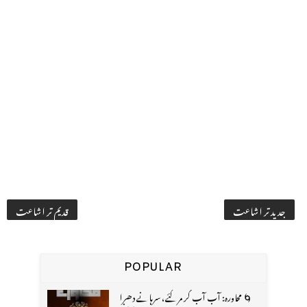
جدید تر اشاعت
قدیم تر اشاعت
POPULAR
🌀 محاورہ: آب آب کر مر گئے، سرہانے دھرا