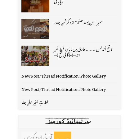
رہا پانی
"میرا من پسند صفحہ" از: کرشن چندر
فاتح اُندلس ۔ ۔ ۔ طارق بن زیاد : قسط نمبر
21═(ملاگا کی فتح )═
New Post/Thread Notification: Photo Gallery
New Post/Thread Notification: Photo Gallery
خطباتِ فقیر پہلی جلد
س̳̿͟͞ر̳̿͟͞ٹ̳̿͟͞ی̳̿͟͞ف̳̿͟͞ا̳̿͟͞ي̳̳̿ٔ̿͟͟͞͞ی̳̿͟͞ڈ̳̿͟͞ ̳̿͟͞ک̳̿͟͞و̳̿͟͞ر̳̿͟͞س̳̿͟͞ز̳̿͟͞
آئی ٹی اردو کورس