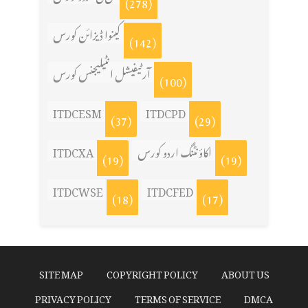
(278)
کینوا ڈیزائن کورس
(142)
آرٹیفیشل انٹیلیجنس کورس
(100)
ITDCESM
ITDCPD
(37)
(29)
ITDCXA
اکاؤنٹنگ اردو کورس
(19)
(19)
ITDCWSE
ITDCFED
(18)
(17)
SITE MAP
COPYRIGHT POLICY
ABOUT US
PRIVACY POLICY
TERMS OF SERVICE
DMCA