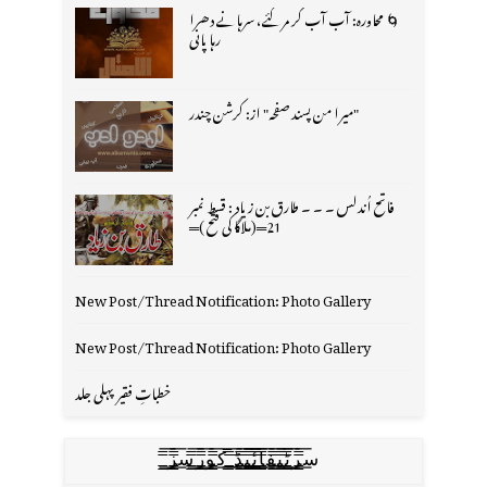
🌀 محاورہ: آب آب کر مر گئے، سرہانے دھرا
رہا پانی
"میرا من پسند صفحہ" از: کرشن چندر
فاتح اُندلس ۔ ۔ ۔ طارق بن زیاد : قسط نمبر
21═(ملاگا کی فتح )═
New Post/Thread Notification: Photo Gallery
New Post/Thread Notification: Photo Gallery
خطباتِ فقیر پہلی جلد
س̳̿͟͞ر̳̿͟͞ٹ̳̿͟͞ی̳̿͟͞ف̳̿͟͞ا̳̿͟͞ي̳̳̿ٔ̿͟͟͞͞ی̳̿͟͞ڈ̳̿͟͞ ̳̿͟͞ک̳̿͟͞و̳̿͟͞ر̳̿͟͞س̳̿͟͞ز̳̿͟͞