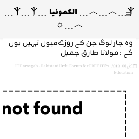
Ⲯ﹍︿﹍︿﹍ الکمونیا ﹍Ⲯ﹍Ⲯ﹍
︿﹍☼
وہ چار لوگ جن کے روزےقبول نہیں ہوں
گے : مولانا طارق جمیل
ITDarasgah - Pakistani Urdu Forum for FREE IT
مئی 08, 2019
Education