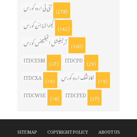
آئی ٹی اردو کورس
(278)
کینوا ڈیزائن کورس
(142)
آرٹیفیشل انٹیلیجنس کورس
(100)
ITDCESM
ITDCPD
(37)
(29)
ITDCXA
اکاؤنٹنگ اردو کورس
(19)
(19)
ITDCWSE
ITDCFED
(18)
(17)
SITE MAP
COPYRIGHT POLICY
ABOUT US