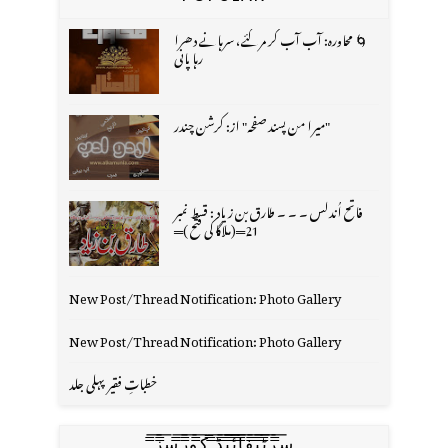
🌀 محاورہ: آب آب کر مر گئے، سرہانے دھرا
رہا پانی
"میرا من پسند صفحہ" از: کرشن چندر
فاتح اُندلس ۔ ۔ ۔ طارق بن زیاد : قسط نمبر
21═(ملاگا کی فتح )═
New Post/Thread Notification: Photo Gallery
New Post/Thread Notification: Photo Gallery
خطباتِ فقیر پہلی جلد
س̳̿͟͞ر̳̿͟͞ٹ̳̿͟͞ی̳̿͟͞ف̳̿͟͞ا̳̿͟͞ي̳̳̿ٔ̿͟͟͞͞ی̳̿͟͞ڈ̳̿͟͞ ̳̿͟͞ک̳̿͟͞و̳̿͟͞ر̳̿͟͞س̳̿͟͞ز̳̿͟͞