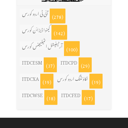
آئی ٹی اردو کورس
(278)
کینوا ڈیزائن کورس
(142)
آرٹیفیشل انٹیلیجنس کورس
(100)
ITDCESM
ITDCPD
(37)
(29)
ITDCXA
اکاؤنٹنگ اردو کورس
(19)
(19)
ITDCWSE
ITDCFED
(18)
(17)