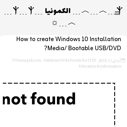
Ⲯ﹍︿﹍︿﹍ الکمونیا ﹍Ⲯ﹍Ⲯ﹍
︿﹍☼
How to create Windows 10 Installation
Media/ Bootable USB/DVD?
ITDarasgah.com - Pakistani Urdu Forum for IT
فروری 11, 2019
Education & Information