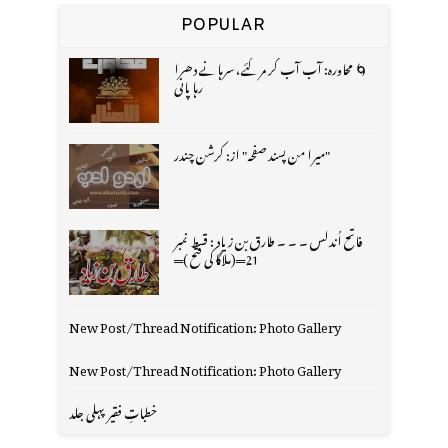
POPULAR
🌀 محاورہ: آب آب کر مر گئے، سرہانے دھرا
رہا پانی
"میرا من پسند صفحہ" از: کرشن چندر
فاتح اُندلس ۔ ۔ ۔ طارق بن زیاد : قسط نمبر
21═(ملاگا کی فتح )═
New Post/Thread Notification: Photo Gallery
New Post/Thread Notification: Photo Gallery
خطباتِ فقیر پہلی جلد