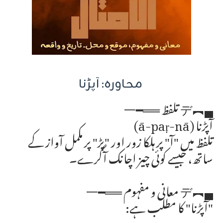
محاورہ: آپڑنا
▄︻デ تلفظ ══━一
آپڑنا (ā-paṛ-nā)
تلفظ میں "آ" پر ہلکا زور اور "پڑ" پر مکمل آواز کے
ساتھ، جیسے کوئی چیز اچانک آگرے۔
▄︻デ معانی و مفہوم ══━一
"آپڑنا" کا مطلب ہے: