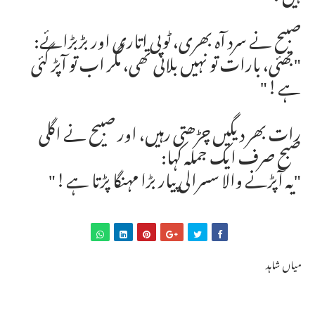
صبیح نے سرد آہ بھری، ٹوپی اتاری اور بڑبڑائے:
"بھئی، بارات تو نہیں بلائی تھی، مگر اب تو آپڑ گئی
ہے!"
رات بھر دیگیں چڑھتی رہیں، اور صبیح نے اگلی
صبح صرف ایک جملہ کہا:
"یہ آپڑنے والا سسرالی پیار بڑا مہنگا پڑتا ہے!"
میاں شاہد