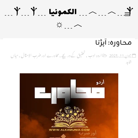
Ⲯ﹍︿﹍︿﹍ الکمونیا ﹍Ⲯ﹍Ⲯ﹍
︿﹍☼
محاورہ: آپڑنا
جون 11, 2025
اردو ادب
,
تحقیق کے دریچے
,
محاورے اور ضرب الامثال
,
میاں
شاہد