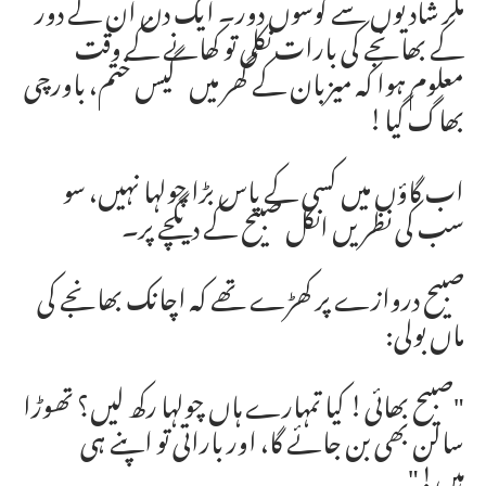
مگر شادیوں سے کوسوں دور۔ ایک دن ان کے دور
کے بھانجے کی بارات نکلی تو کھانے کے وقت
معلوم ہوا کہ میزبان کے گھر میں گیس ختم، باورچی
بھاگ گیا!
اب گاؤں میں کسی کے پاس بڑا چولہا نہیں، سو
سب کی نظریں انکل صبیح کے دیگچے پر۔
صبیح دروازے پر کھڑے تھے کہ اچانک بھانجے کی
ماں بولی:
"صبیح بھائی! کیا تمہارے ہاں چولہا رکھ لیں؟ تھوڑا
سالن بھی بن جائے گا، اور باراتی تو اپنے ہی
ہیں!"