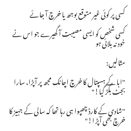
کسی پر کوئی غیر متوقع بوجھ یا خرچ آ جائے
کسی شخص کو ایسی مصیبت آ گھیرے جو اس نے
خود نہ بلائی ہو
مثالیں:
"ابا کے ہسپتال کا خرچ اچانک مجھ پر آپڑا، سارا
بجٹ بگڑ گیا!"
"شادی کے کارڈ چھپوا ہی رہا تھا کہ سالی کے جہیز کا
خرچ بھی آپڑ ا!"