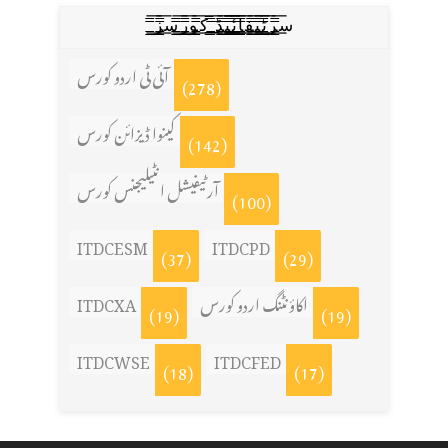
س̳̿͟͞ر̳̿͟͞ٹ̳̿͟͞ی̳̿͟͞ف̳̿͟͞ا̳̿͟͞ي̳̳̿ٔ̿͟͟͞͞ی̳̿͟͞ڈ̳̿͟͞ ̳̿͟͞ک̳̿͟͞و̳̿͟͞ر̳̿͟͞س̳̿͟͞ز̳̿͟͞
آئی ٹی اردو کورس
(278)
کینوا ڈیزائن کورس
(142)
آرٹیفیشل انٹیلیجنس کورس
(100)
ITDCESM
ITDCPD
(37)
(29)
اکاؤنٹنگ اردو کورس
ITDCXA
(19)
(19)
ITDCWSE
ITDCFED
(18)
(17)