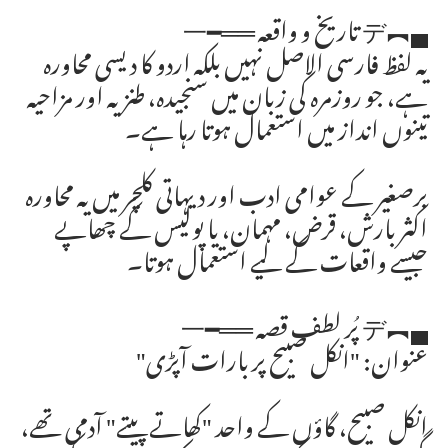
▄︻デ تاریخ و واقعہ ══━一
یہ لفظ فارسی الاصل نہیں بلکہ اردو کا دیسی محاورہ
ہے، جو روزمرہ کی زبان میں سنجیدہ، طنزیہ اور مزاحیہ
تینوں انداز میں استعمال ہوتا رہا ہے۔
برصغیر کے عوامی ادب اور دیہاتی کلچر میں یہ محاورہ
اکثر بارش، قرض، مہمان، یا پولیس کے چھاپے
جیسے واقعات کے لیے استعمال ہوتا۔
▄︻デ پُر لطف قصہ ══━一
عنوان: "انکل صبیح پر بارات آپڑی"
انکل صبیح، گاؤں کے واحد "کھاتے پیتے" آدمی تھے،