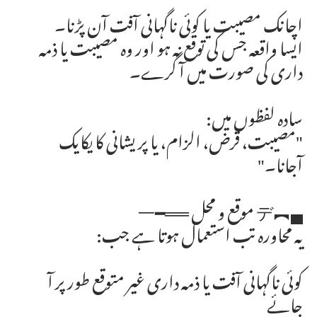
اچانک مصیبت یا کوئی ناگہانی آفت آن پڑنا۔
ایسا واقعہ جس کی توقع نہ ہو اور وہ مصیبت یا ذمہ
داری کی صورت میں آ گرے۔
سادہ لفظوں میں:
"مصیبت، قرض، الزام، یا پریشانی کا یکایک
آجانا۔"
▄︻デ موقع و محل ══━一
یہ محاورہ تب استعمال ہوتا ہے جب:
کوئی ناگہانی آفت یا ذمہ داری غیر متوقع طور پر آ
جائے