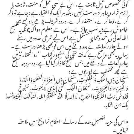
کوئی مخصوص عمل ثابت ہے، اس لیے کسی عمل کو سنت، ثابت یا
لازم قرار دینا ہرگز درست نہیں، بلکہ ہر ایک کو اختیار ہے: چاہے تو ذکر
کرے، دُعا کرے، استغفار کرے، درود شریف پڑھے یا ویسے ہی
خاموش رہے؛ یہ سب جائز ہے۔ اس سے معلوم ہوا کہ چونکہ یہ تسبیح
اللہ تعالیٰ کی حمد وثنا پر مشتمل ہے اس لیے شرعی حدود میں رہتے
ہوئے چار رکعات کے بعد وقفے میں اس کو بھی پڑھنا درست ہے۔
یہاں یہ بھی واضح رہے کہ فقہ حنفی کی مشہور کتاب ’’رد المحتار‘‘ میں
چار رکعات کے وقفے میں جس تسبیح کا ذکر کیا گیا ہے، وہ مروجہ تسبیح
سے کچھ مختلف ہے اور یوں ہے:
سُبْحَانَ ذِي الْمُلْكِ وَالْمَلَكُوتِ، سُبْحَانَ ذِي الْعِزَّةِ وَالْعَظَمَةِ وَالْقُدْرَةِ
وَالْكِبْرِيَاءِ وَالْجَبَرُوتِ، سُبْحَانَ الْمَلِكِ الْحَيِّ الَّذِي لَا يَمُوتُ، سُبُّوحٌ
قُدُّوسٌ رَبُّ الْمَلَائِكَةِ وَالرُّوحِ، لَا إله إلَّا اللہُ نَسْتَغْفِرُ اللهَ، نَسْأَلُكَ الْجَنَّةَ وَنَعُوذُ
بِكَ مِنَ النَّارِ.
▪️ اس کی مزید تفصیل بندہ کے رسالے "احکامِ تراویح" میں ملاحظہ
فرمائیں۔