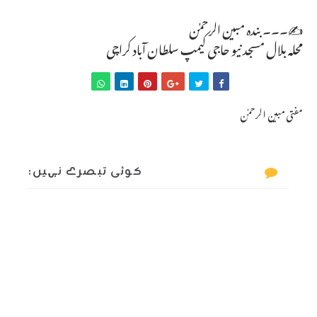
✍️۔۔۔ بندہ مبین الرحمٰن
محلہ بلال مسجد نیو حاجی کیمپ سلطان آباد کراچی
مفتی مبین الرحمٰن
کوئی تبصرے نہیں: