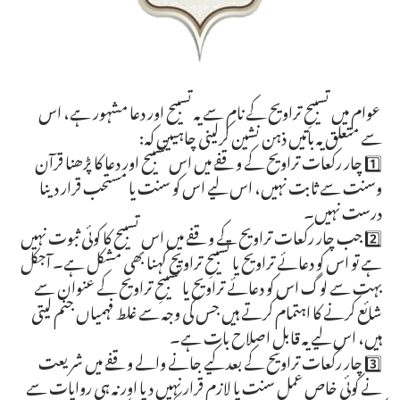
عوام میں تسبیحِ تراویح کے نام سے یہ تسبیح اور دعا مشہور ہے، اس
سے متعلق یہ باتیں ذہن نشین کرلینی چاہییں کہ:
1️⃣ چار رکعات تراویح کے وقفے میں اس تسبیح اور دعا کا پڑھنا قرآن
وسنت سے ثابت نہیں، اس لیے اس کو سنت یا مستحب قرار دینا
درست نہیں۔
2️⃣ جب چار رکعات تراویح کے وقفے میں اس تسبیح کا کوئی ثبوت نہیں
ہے تو اس کو دعائے تراویح یا تسبیحِ تراویح کہنا بھی مشکل ہے۔ آجکل
بہت سے لوگ اس کو دعائے تراویح یا تسبیحِ تراویح کے عنوان سے
شائع کرنے کا اہتمام کرتے ہیں جس کی وجہ سے غلط فہمیاں جنم لیتی
ہیں، اس لیے یہ قابلِ اصلاح بات ہے۔
3️⃣ چار رکعات تراویح کے بعد کیے جانے والے وقفے میں شریعت
نے کوئی خاص عمل سنت یا لازم قرار نہیں دیا اور نہ ہی روایات سے