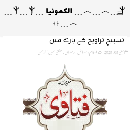
Ⲯ﹍︿﹍︿﹍ الکمونیا ﹍Ⲯ﹍Ⲯ﹍
︿﹍☼
تسبیحِ تراویح کے بارے میں
مئی 05, 2025
احکام و مسائل
,
رمضان
,
مفتی مبین الرحمٰن