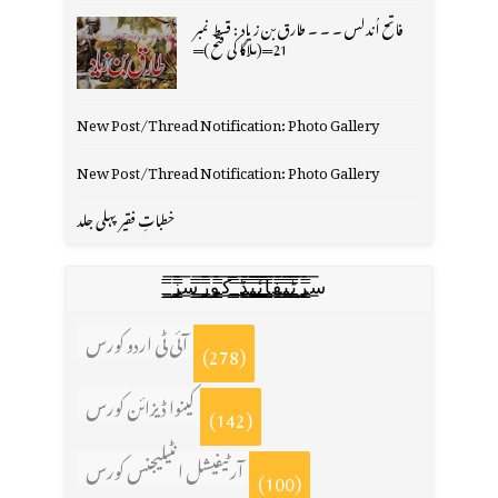
فاتح اُندلس ۔ ۔ ۔ طارق بن زیاد : قسط نمبر
21═(ملاگا کی فتح )═
New Post/Thread Notification: Photo Gallery
New Post/Thread Notification: Photo Gallery
خطباتِ فقیر پہلی جلد
س̳̿͟͞ر̳̿͟͞ٹ̳̿͟͞ی̳̿͟͞ف̳̿͟͞ا̳̿͟͞ي̳̳̿ٔ̿͟͟͞͞ی̳̿͟͞ڈ̳̿͟͞ ̳̿͟͞ک̳̿͟͞و̳̿͟͞ر̳̿͟͞س̳̿͟͞ز̳̿͟͞
آئی ٹی اردو کورس
(278)
کینوا ڈیزائن کورس
(142)
آرٹیفیشل انٹیلیجنس کورس
(100)