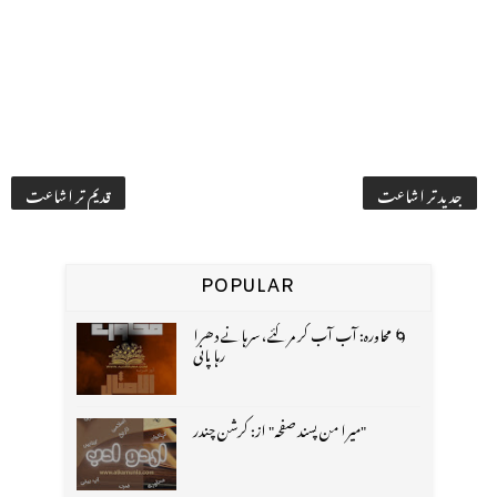
جدید تر اشاعت
قدیم تر اشاعت
POPULAR
🌀 محاورہ: آب آب کر مر گئے، سرہانے دھرا
رہا پانی
"میرا من پسند صفحہ" از: کرشن چندر