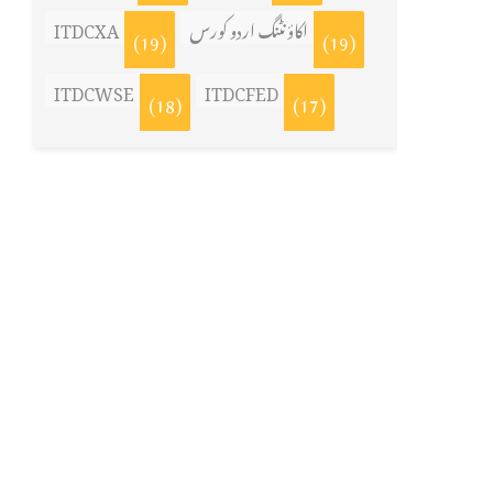
اکاؤنٹنگ اردو کورس
ITDCXA
(19)
(19)
ITDCWSE
ITDCFED
(18)
(17)