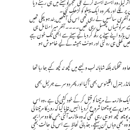
 گیا ،وہ آہستہ آہستہ گرنے لگی خنجر کو سینے میں ہی رہنے دیا
ر لگے اور پھر وہ ایک پہلو کو لڑھک گئی۔
ہ آخری سانسیں لے رہی تھی اس کی آنکھیں بند ہو چکی تھیں
ے سرگوشیاں پھسل رہی تھیں۔۔۔۔ آخر میرا منّا مل ہی
و اپنے سینے پر رکھ کر دبا لیے سینے سے ابھی تک خون بہے
نکھیں کھلی ہی رہ گئی اور ہونٹ ہمیشہ کے لیے خاموش ہو
 وہ تحکمانہ بلکہ شاہانہ لب و لہجے میں کچھ نہ کچھ کہے جا رہا تھا
 کمانڈر جنرل اقلینوس بھی آگیا اور پھر دوسرے جرنیل بھی
ک ملازمہ نے مرتینا کو قتل کر کے خود کشی کی ہے ،وہ اس
سے پوچھنا شروع کردیا انہیں بتایا گیا کہ روبیکا مرتینا کی
ہ پوچھ گچھ ہو ہی رہی تھی کہ وہ ملازمہ آگئی جس کا دوسرا بچہ
ے تو وہ بھی وہاں آن پہنچے، جذباتی لحاظ سے اس کی حالت بھی