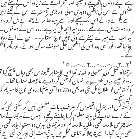
سے اپنے دونوں ہاتھ نیچے کو کھینچا اور خنجر آدھے سے زیادہ اس کے سینے میں اتر
گھٹنوں سے اس کی ٹانگیں دوہری ہوئی اور بڑی آہستہ سے اس کے گھٹنے زمین پ
اسے پکڑنے والے اس تک پہنچے اور اسے سیدھا کر کے پیٹھ کے بل کر دیا و
اور ہونٹ ہل رہے تھے ،،،،،میرا بچہ مل گیا ہے،،،، اس کے ہونٹوں س
گیا اب اسے میرے سینے سے کوئی نہیں نوچ سکتا۔۔۔ اس نے اپنے دونوں باز
جا رہا تھا، فوراً ہی بعد اس کی آنکھیں کھلی ھونٹ ساکن ہو گئے، اور پھر آ
گئے۔
*ⲯ﹍︿﹍︿﹍ⲯ﹍ⲯ﹍︿﹍☼*
مرتینا کا قتل کوئی معمولی واقعہ نہ تھا اس کا بیٹا ہرقلیوناس بھی وہاں پہنچ گیا تھا
،وہ تو جیسے وہاں کھڑے ہر انسان کو قتل کروا دینے کا فیصلہ سنا رہا تھا۔
کونستانس کو اطلاع مل گئی وہ بھی دوڑتا ہوا آن پہنچا ،رومی فوج کا سپریم
آن پہنچے۔
کونستانس اور جنرل اقلینوس کو صرف یہ بات مطمئن نہیں کر سکتی تھی کہ ای
اتنے بڑے حادثے کی وجہ معلوم کرنا چاہتے تھے، انہوں نے مرتینا کے ملازموں 
منہ چڑھی ملازمہ تھی، بلکہ یہ ملازمہ کم اور مرتینا کی گہری دوست زیادہ تھی، ی
بھی مر گیا تھا، اسے پتہ چلا کہ شاہی محل میں کیا قیامت آئی اور گزر گئی ہ