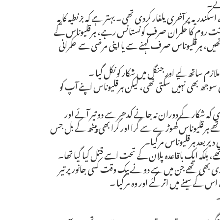
ئے۔
کندریہ پر آخری یلغار کردی تھی۔ بہتر ہے کہ بزنطیہ کا یہ
 سلطنت روم کا حکمران صرف کونستانس رہے، ہرقلیوناس کے
تھیں، ہرقلیوناس صرف کہنے سے یا اپنی مرضی سے حکمرانی
زم ساتھ لیے اور جنگل میں شکار کو نکل گیا ۔
ی سوجھ بھی نہیں سکتی تھی، لیکن ہرقلیوناس اپنے آپ کو
 دی کہ شکار کے دوران نہ جانے کدھر سے دو تیر آئے اور
رے تھے ہرقلیوناس گھوڑے سے گرا اور گرا بھی پیٹھ کے بل جس
دیر بعد ہرقلیوناس مر گیا۔
تھے، بلکہ ایک باقاعدہ پلان کے تحت اسے قتل کیا گیا تھا۔
ری بھی تھے جن میں سے دو نے بیک وقت کسی جانور پر تیر
 کے سینے میں اتر گئے اور وہ مر گیا ۔
۔