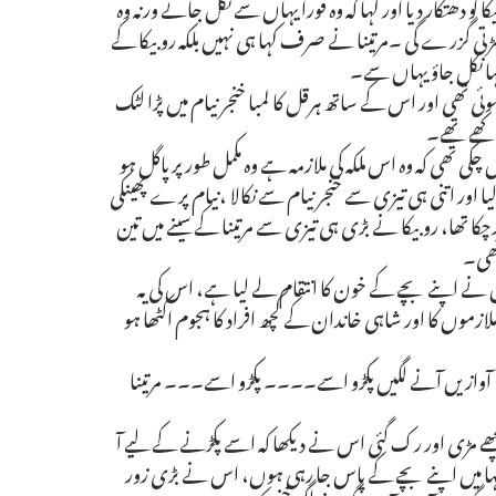
کو دھتکار دیا اور کہا کہ وہ فوراً یہاں سے نکل جائے ورنہ وہ
سڑتی گزرے گی ۔مرتینا نے صرف کہا ہی نہیں بلکہ روبیکا کے
ور کہا نکل جاؤ یہاں سے۔
 ہوئی تھی اور اس کے ساتھ ہرقل کا لمبا خنجر نیام میں پڑا لٹک
 رکھے تھے۔
ول چکی تھی کہ وہ اس ملکہ کی ملازمہ ہے وہ مکمل طور پر پاگل ہو
 اور اتنی ہی تیزی سے خنجر نیام سے نکالا ،نیام پرے پھینکی
 اترچکا تھا، روبیکا نے بڑی ہی تیزی سے مرتینا کے سینے میں تین
 تھی۔
گی میں نے اپنے بچے کے خون کا انتقام لے لیا ہے، اس کی یہ
 ملازموں کا اور شاہی خاندان کے کچھ افراد کا ہجوم اکٹھا ہو
ی تھی، آوازیں آنے لگیں پکڑو اسے۔۔۔۔ پکڑو اسے۔۔۔ مرتینا
ھے مڑی اور رک گئی اس نے دیکھا کہ اسے پکڑنے کے لیے آ
اور کہا میں اپنے بچے کے پاس جا رہی ہوں، اس نے بڑی زور