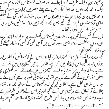
ہرقلیوناس کو ایک طرف کر دیا جائے اور صرف کونستانس شاہ روم کہلا
ایک واقعہ کچھ دنوں بعد ہوا تھا۔ اس سے پہلے مصر میں مجاہدین اسلام نے اس
واقعہ یہیں بیان کردیا جائے۔ واقعہ یوں ہوا کہ یہ بات زیر غور آئی کے
حامی تو بہت ہی کم رہ گئے تھے لیکن کچھ نہ کچھ زمین دوز سازشیں چل رہی 
سے دستبردار نہیں ہو رہا تھا۔
ماں کے قتل کے تین چار روز بعد ہرقلیوناس گھوڑے پر سوار ہوا چند ایک ملا
ان دنوں سلطنت روم ایسی صورتحال میں آگئی تھی کہ کسی کو شکار کھیلنے ک
بادشاہ سمجھتا تھا ۔
کچھ دیر بعد ایک گھوڑسوار گھوڑا دوڑاتا آیا اور اس نے کونستانس کو اطلاع
دونوں تیر ہرقلیوناس کی پیٹھ میں اتر گئے، ظاہر ہے تیر پھیپھڑوں میں ات
سے یہ ہوا کہ دونوں تیر اور زیادہ آگے پھیپھڑوں میں چلے گئے، اور تھوڑی ہی 
بعض مؤرخین نے لکھا ہے کہ یہ تیر اتفاقیہ یا حادثاتی طور پر اسے نہیں لگے 
بہرحال شاہی محل سے یہ اعلان کیا گیا کہ ہرقلیوناس کے ساتھ کچھ اور شکا
چلائے تو اتفاق سے ہرقلیوناس آگے آگیا اور تیر اس کے پیٹھ کی طرف سے اس
اب کونستانس شاہ روم بن گیا، اس طرح تخت و تاج کا تنازعہ ختم ہو گیا
*ⲯ﹍︿﹍︿﹍ⲯ﹍ⲯ﹍︿﹍☼*