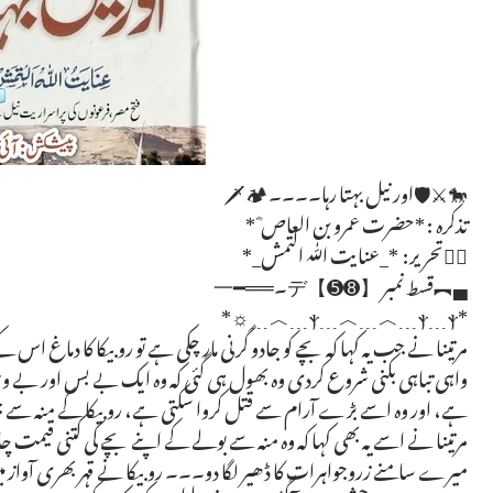
🐎⚔️🛡️اور نیل بہتا رہا۔۔۔۔🏕🗡️
تذکرہ : *حضرت عمرو بن العاص ؓ*
✍🏻تحریر: *_عنایت اللّٰہ التمش_*
▄︻قسط نمبر 【➑➎】デ۔══━一
*ⲯ﹍︿﹍︿﹍ⲯ﹍ⲯ﹍︿﹍☼*
مرتینا نے جب یہ کہا کہ بچے کو جادو گرنی مار چکی ہے تو روبیکا کا دماغ اس
واہی تباہی بکنی شروع کردی وہ بھول ہی گئی کہ وہ ایک بے بس اور بے وسیل
ہے، اور وہ اسے بڑے آرام سے قتل کروا سکتی ہے، روبیکا کے منہ سے
مرتینا نے اسے یہ بھی کہا کہ وہ منہ سے بولے کے اپنے بچے کی کتنی قیمت 
میرے سامنے زروجواہرات کا ڈھیر لگا دو۔۔۔ روبیکا نے قہر بھری آواز میں 