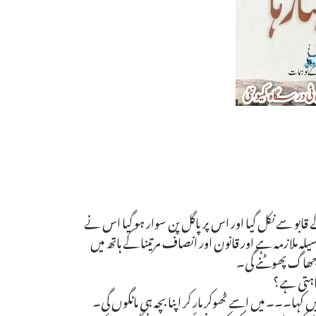
 کے قابو سے نکل گیا اور اس پر پاگل پن سوار ہو گیا اس نے
ہ ملازمہ ہے اور قانون اور انصاف مرتینا کے ہاتھ میں
 جھاگ پھوٹنے گی۔
چاہتی ہے؟
کہا۔۔۔ میں اسے ٹھوکر مار کر اپنا بچہ ہی مانگوں گی۔