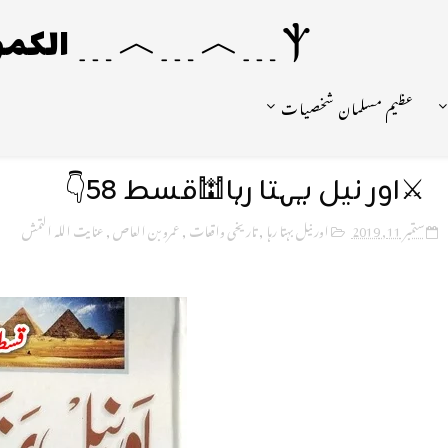
Ⲯ﹍︿﹍︿﹍ الکمونیا ﹍Ⲯ﹍Ⲯ﹍︿﹍☼
عظیم مسلمان شخصیات
⚔️اور نیل بہتا رہا🕍قسط 58👇
ستمبر 11, 2019
اور نیل بہتا رہا
,
تاریخی واقعات
,
عمرو بن العاص
,
عنایت اللہ التمش