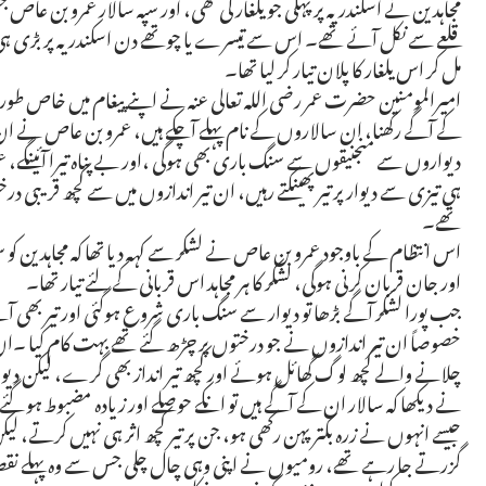
مجاہدین نے اسکندریہ پر پہلی جو یلغار کی تھی، اور سپہ سالار عمرو بن 
قلعے سے نکل آئے تھے۔ اس سے تیسرے یا چوتھے دن اسکندریہ پر بڑی ہی 
مل کر اس یلغار کا پلان تیار کر لیا تھا۔
امیرالمومنین حضرت عمر رضی اللہ تعالی عنہ نے اپنے پیغام میں خاص طور پ
کے آگے رکھنا، ان سالاروں کے نام پہلے آچکے ہیں، عمرو بن عاص نے ان 
دیواروں سے منجنیقوں سے سنگ باری بھی ہوگی ،اور بے پناہ تیرا آئینگے، عمر
ہی تیزی سے دیوار پر تیر پھینکتے رہیں، ان تیر اندازوں میں سے کچھ قریبی د
تھے۔
اس انتظام کے باوجود عمرو بن عاص نے لشکر سے کہہ دیا تھا کہ مجاہدین کو
اور جان قربان کرنی ہوگی، لشکر کا ہر مجاہد اس قربانی کے لئے تیار تھا۔
جب پورا لشکر آگے بڑھا تو دیوار سے سنگ باری شروع ہوگئی اور تیر بھی آنے 
خصوصاً ان تیر اندازوں نے جو درختوں پر چڑھ گئے تھے بہت کام کیا ۔ا
چلانے والے کچھ لوگ گھائل ہوئے اور کچھ تیر انداز بھی گرے، لیکن دیو
نے دیکھا کہ سالار ان کے آگے ہیں تو انکے حوصلے اور زیادہ مضبوط ہو 
جیسے انہوں نے زرہ بکتر پہن رکھی ہو، جن پر تیر کچھ اثر ہی نہیں کرتے، لیکن 
گزرتے جا رہے تھے، رومیوں نے اپنی وہی چال چلی جس سے وہ پہلے نقص