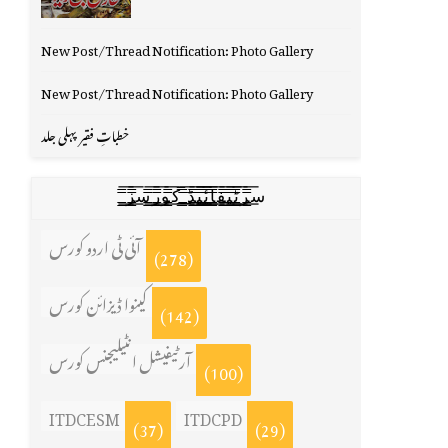
New Post/Thread Notification: Photo Gallery
New Post/Thread Notification: Photo Gallery
خطباتِ فقیر پہلی جلد
س̳̿͟͞ر̳̿͟͞ٹ̳̿͟͞ی̳̿͟͞ف̳̿͟͞ا̳̿͟͞ي̳̳̿ٔ̿͟͟͞͞ی̳̿͟͞ڈ̳̿͟͞ ̳̿͟͞ک̳̿͟͞و̳̿͟͞ر̳̿͟͞س̳̿͟͞ز̳̿͟͞
آئی ٹی اردو کورس
(278)
کینوا ڈیزائن کورس
(142)
آرٹیفیشل انٹیلیجنس کورس
(100)
ITDCESM
ITDCPD
(37)
(29)