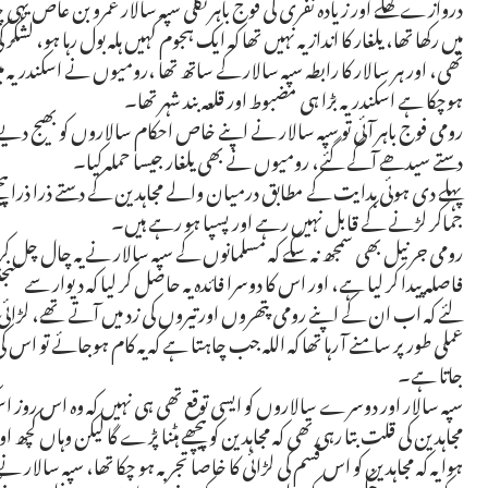
دروازے کھلے اور زیادہ نفری کی فوج باہر نکلی سپہ سالار عمرو بن عاص یہ
میں رکھا تھا، یلغار کا انداز یہ نہیں تھا کہ ایک ہجوم کہیں ہلہ بول رہا ہو، 
تھی، اور ہر سالار کا رابطہ سپہ سالار کے ساتھ تھا ،رومیوں نے اسکندریہ م
ہوچکا ہے اسکندریہ بڑا ہی مضبوط اور قلعہ بند شہر تھا۔
رومی فوج باہر آئی تو سپہ سالار نے اپنے خاص احکام سالاروں کو بھیج دیے
دستے سیدھے آگے گئے، رومیوں نے بھی یلغار جیسا حملہ کیا۔
پہلے دی ہوئی ہدایت کے مطابق درمیان والے مجاہدین کے دستے ذرا ذرا پیچھے
جماکر لڑنے کے قابل نہیں رہے اور پسپا ہو رہے ہیں۔
رومی جرنیل بھی سمجھ نہ سکے کہ مسلمانوں کے سپہ سالار نے یہ چال چل ک
فاصلہ پیدا کر لیا ہے، اور اس کا دوسرا فائدہ یہ حاصل کر لیا کہ دیوار سے 
لئے کہ اب ان کے اپنے رومی پتھروں اورتیروں کی زد میں آتے تھے، لڑائی گتھم
عملی طور پر سامنے آ رہا تھا کہ اللہ جب چاہتا ہے کہ یہ کام ہوجائے تو اس
جاتا ہے۔
سپہ سالار اور دوسرے سالاروں کو ایسی توقع تھی ہی نہیں کہ وہ اس روز اسک
مجاہدین کی قلت بتا رہی تھی کہ مجاہدین کو پیچھے ہٹنا پڑے گا لیکن وہاں کچھ او
ہوا یہ کہ مجاہدین کو اس قسم کی لڑائی کا خاصا تجربہ ہو چکا تھا، سپہ سالار 