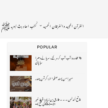
القرآن المجید والفرقان الحمید
کُتبِ احادیثِ نبویہ ﷺ
POPULAR
🌀 محاورہ: آب آب کر مر گئے، سرہانے دھرا
رہا پانی
"میرا من پسند صفحہ" از: کرشن چندر
فاتح اُندلس ۔ ۔ ۔ طارق بن زیاد : قسط نمبر
21═(ملاگا کی فتح )═