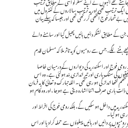
ی چاہتے تھے انہوں نے اپنے لشکر کو اسی کے مطابق ترتیب
لشکر کی ایک ترتیب تھی اور یہ ترتیب سالاروں کے کنٹرول میں
یں بےشمار فوج اکٹھی کر رکھی تھی اور جیسا کہ پہلے بیان
 جن کے مطابق لشکر دائیں بائیں پھیل گیا اور سامنے والے
 ہٹنے لگے، جس سے رومیوں کو یہ تاثر ملا کہ مسلمان قدم
ر رومی فوج اور اسکندریہ کی دیواروں کے درمیان خاصا
منجنیقوں کی سنگ باری اور تیر اندازی بند ہوگئی ہے، وہ اس
 گتھا انداز کی ہو رہی تھی۔ اللہ تبارک و تعالیٰ کا یہ فرمان
 کی ذات باری صرف اتنا اشارہ دیتی ہے ہوجا ،اور وہ کام ہو
ندریہ میں داخل ہو سکیں گے، بلکہ رومی فوج کی افراط اور
ر ہی ہو گیا۔
نے رومیوں پر دائیں اور بائیں پہلوؤں سے حملہ کرادیا اور اس