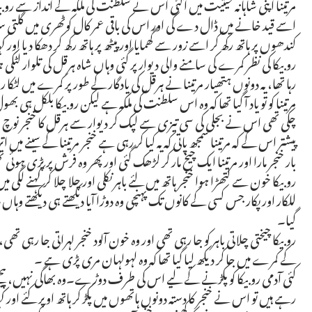
مرتینا اپنی شاہانہ حیثیت میں آگئی اس نے سلطنت کی ملکہ کے انداز سے روبیکا 
اسے قید خانے میں ڈال دے گی اور اس کی باقی عمر کال کوٹھری میں گلتی 
کندھوں پر ہاتھ رکھ کر اسے زور سے گھمایا اور پیٹھ پر ہاتھ رکھ کر دھکا دیا ا
روبیکا کی نظر کمرے کی سامنے والی دیوار پر گئی وہاں شاہ ہرقل کی تلوار لٹکی
رہا تھا، یہ دونوں ہتھیار مرتینا نے ہرقل کی یادگار کے طور پر کمرے میں لٹکا
مرتینا کو تو یاد آ گیا تھا کہ وہ اس سلطنت کی ملکہ ہے لیکن روبیکا بلکل ہی بھ
چکی تھی اس نے بجلی کی سی تیزی سے لپک کر دیوار سے ہرقل کا خنجر نوچ لیا
پیشتر اس کے کہ مرتینا سمجھ پاتی کہ یہ کیا کر رہی ہے خنجر مرتینا کے سینے میں
بار خنجر مارا اور مرتینا ایک چیخ مار کر لڑھک گئی اور پھر وہ فرش پر پڑی ہوئی
روبیکا خون سے لتھڑا ہوا خنجر ہاتھ میں لئے باہر نکلی اور چلا چلا کر کہنے ل
للکار اور پکار جس کسی کے کانوں تک پہنچی وہ دوڑا آیا دیکھتے ہی دیکھتے وہاں
گیا۔
روبیکا چیختی چلاتی باہر کو جا رہی تھی اور وہ خون آلود خنجر لہراتی جا رہ
کے کمرے میں جا کر دیکھ لیا گیا تھا کہ وہ لہولہان مری پڑی ہے ۔
کئی آدمی روبیکا کو پکڑنے کے لیے اس کی طرف دوڑے۔وہ بھاگی نہیں، پیچ
رہے ہیں تو اس نے خنجر کا دستہ دونوں ہاتھوں میں پکڑ کر ہاتھ اوپر کئے 