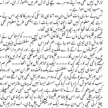
نارمل نہیں تھی وہ اپنے دوسرے بچے کی لاش گھر میں چھوڑ کر آئی، اور آتے 
یہ سب کیوں ہوا ہے ۔
اس نے ساری بات کھول دی وہ اتنا ہی بتا سکی کہ روبیکا کا بچہ اس نے مرتی
اسے کچھ معلوم نہیں تھا، البتہ ایک اور بات اسے اچھی طرح معلوم تھی اس 
داشتہ بنا رکھا تھا اور یہ بچہ ہرقلیوناس کا ہی تھا۔
مجھے ہرقلیوناس کی ماں کے قتل کا کوئی افسوس نہیں۔۔۔ کونستانس نے اعلان
کا زوال بڑی تیزی سے ہو رہا ہے، ہم خود اس عظیم سلطنت کی بنیادیں کھو
بھر مسلمانوں نے اتنے بڑے ملک پر قبضہ کر لیا ہے ،اور ادھر دارالحکومت م
میں یہ کھیل بند کرا دوں گا۔۔۔ ہرقلیوناس بڑی کھوکھلی سی آواز میں بولا۔۔۔
مجھے باغی کہہ لو ،کچھ کہہ لو ۔۔۔۔ایک پرانا جرنیل بول اٹھا۔۔۔ حکم صرف 
کبھی سنا ہی نہیں کہ ایک سلطنت کے بیک وقت دو حکمران ہوں، اور دون
اس جرنیل کے بولنے کی دیر تھی کہ دوسرے جرنیل بھی بول اٹھے وہ اس ج
سب کو خاموش کرا دیا اور کہا کہ یہ مسئلہ ایسا نہیں کہ یہاں ملازموں 
کہیں اور بیٹھ کر طے کرنے والا معاملہ ہے، اور اب ہمیں کسی نہ کسی فیصلے پر
مرتینا مر چکی تھی اور اس کا بیٹا ھرقلیوناس اکیلا رہ گیا تھا ،مرتینا ہی اس کی
چلا کرتی تھی ،اس دن کے بعد ایک اور چپقلش چل پڑی، اب تو ہر جرنیل او