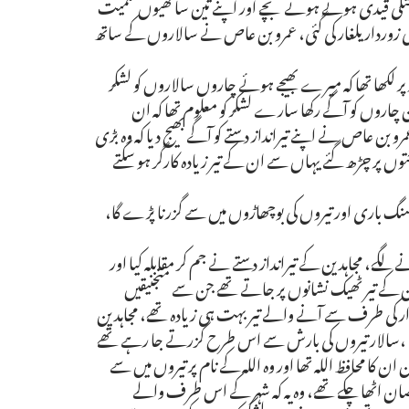
عاص جنگی قیدی ہوتے ہوتے بچے اور اپنے تین ساتھیوں سمیت
زوردار یلغار کی گئی، عمرو بن عاص نے سالاروں کے ساتھ
ر لکھا تھا کہ میرے بھیجے ہوئے چاروں سالاروں کو لشکر
چاروں کو آگے رکھا سارے لشکر کو معلوم تھا کہ ان
و بن عاص نے اپنے تیرانداز دستے کو آگے بھیج دیا کہ وہ بڑی
رختوں پر چڑھ گئے یہاں سے ان کے تیر زیادہ کارگر ہو سکتے
 سنگ باری اور تیروں کی بوچھاڑوں میں سے گزرنا پڑے گا،
لگے، مجاہدین کے تیرانداز دستے نے جم کر مقابلہ کیا اور
ن کے تیر ٹھیک نشانوں پر جاتے تھے جن سے منجنیقیں
ار کی طرف سے آنے والے تیر بہت ہی زیادہ تھے، مجاہدین
گئے ،سالار تیروں کی بارش سے اس طرح گزرتے جا رہے تھے
ان کا محافظ اللہ تھا اور وہ اللہ کے نام پر تیروں میں سے
ان اٹھا چکے تھے، وہ یہ کہ شہر کے اس طرف والے