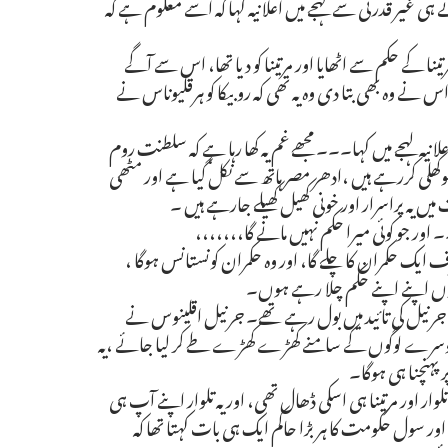
ہی غیر قدرتی سے لہجے میں اعلانیہ کہا کہ اسے معلوم ہے کہ
نا کے حکم سے اٹھایا اور مرتینا کو دیا تھا، اس سے آگے
نے وہ بھی بتا دی وہ یہ تھی کہ روبیکا کو ہرقلیوناس نے
یہ لہجے میں کہا۔۔۔ مجھے غم یہ کھا رہا ہے کہ سلطنت روم
کھلی کررہے ہیں ،ادھر مصر ہاتھ سے نکل گیا ہے اور مٹھی
یں یہ پراسرار اور خونی کھیل کھیلے جارہے ہیں ۔
 اور جو کوئی میرا حکم نہیں مانے گا،،،،،،،
ایک حکمران کا چلے گا، اور وہ حکمران کونستانس ہوگا ،
وں اپنے اپنے حکم چلا رہے ہوں۔
رنیل کی تائید میں بول رہے تھے۔ جرنیل اقلینوس نے
اور دوسرے لوگوں کے سامنے کھڑے کھڑے طے کر لیا جائے ،یہ
 پہنچنا ہی ہوگا۔
 تلوار اور مرتینا ہی اسکی ڈھال تھی، اور یہ تلوار اپنے آپ ہی
ر سول حکومت کا ہر بڑا حاکم ایک ہی بات کہتا تھا کہ